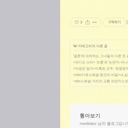
3
구독하기
'
tv
' 카테고리의 다른 글
'결혼'에 대처하는 그녀들의 다른 듯 
<라디오 스타> '조롱'과 '논란'이 아
<야경꾼 일지>미혹된 군주, '최원영
<mbc다큐스페셜-동안의 비밀>내 삶
<sbs스페셜-거리의 교황 프란치스코
톺아보기
meditator 님의 블로그입니