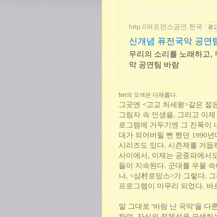
http://퍼포먼스공연.한국
광
신개념 퓨전국악 공연
우리의 소리를 노래하고,
악 공연팀 바람
tvn의 모색은 다채롭다.
그곳엔 <고교 처세왕>같은 젊
그림자 속 인생을, 그리고 이
로그램에 가두기엔 그 진폭이 너
대가 되어버릴 뻔 했던 1990
시리즈도 있다. 시즌제를 거듭
사이에서, 이제는 공중파에서도
들이 지속된다. 군대를 우물 속
나, <삼村로망스>가 그렇다. 
프로그램이 마무리 되었다. 바로
말 그대로 '바람 난 국악'을 
하며, 자신의 정체성을 모색하는