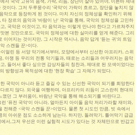
에서 국악 고유의 음색, 가락, 리듬, 장단이 살아 있어야, 이른바 제대
준 것이다. 그저 두루뭉수리 '국악'이 가락이 흐르고, 장단을 놓치지 않
 음악으로 등장하게 된 것이다. 마치 자신의 정체성을 확인하기 위해
, 타 장르의 음악과 '바람이 난' 국악을 통해, 국악의 정체성을 고민하
하고, 국악은 이것이고, 타 음악과는 이렇게 만나야 한다고 가르쳐주지
 맛본 것만으로도, 국악의 정체성에 대한 실마리를 얻게 해준다. 그리
 이어지는 것이지만, 그 시작은 역시나, 음악 답게 '듣는 귀'의 트임
악 스캔들 꾼>이다.
 바이얼린 등 서양 악기에서부터, 모양에서부터 신선한 아프리카, 스위
금, 아쟁 등 우리의 전통 악기들과, 때로는 소리들과 어우러지는 음악
다고, 들어서 좋다 싶으면 감상자들의 칭찬과, 제대로 된 모색이었다는
의 방향성과 목적성에 대한 '현장 학습' 그 자체가 되었다.
분한 국악이 아니라 듣고 즐길 수 있는 신선한 국악이 되기를 희망한다
리 다르지 않다. 외국을 여행하며, 아프리카의 리듬이 고스란히 현대의
느꼈던 그 부러움이, 바람난 국악을 통해 해소되기를 바란다고.
그런 '퓨전 국악'이 아니라, 얼마든지 아이돌 음악 저리가라할 재미와,
 전해준 <국악 스캔들 꾼>이었다. 물론 첫 시도인 만큼, 빗 속에서
큼의 아쉬운 점도 소소하게 남는다. 하지만, 돌려막기, 틀어막기 급급
에서,그저 우선은 이런 실험적 시도가 있다는 것 자체만으로 반갑고