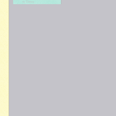
Tistory
by