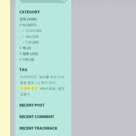
전체
(2008)
tv
(1617)
드라마
(431)
예능
(101)
다큐
(280)
책
(2)
영화
(222)
기타
(8)
쓰리데이즈
냄새를 보는 소녀
힐링 캠프
나 혼자 산다
인간의 조건
sbs스페셜
썰전
갑동이