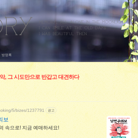
방명록
악, 그 시도만으로 반갑고 대견하다
ooking/5/bizes/1237791
광고
의보
억 속으로! 지금 예매하세요!