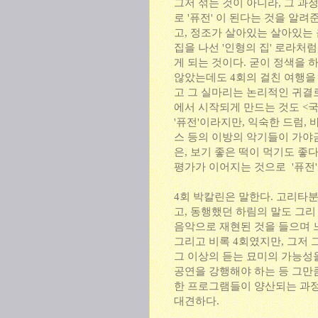
그저 섞는 것이 아니라, 그 과정
로 '퓨전' 이 된다는 것을 알려
고, 정조가 살아있는 살아있는
집을 나선 '인형의 집' 로라처럼
게 되는 것이다. 굳이 정색을 
않았는데도 4회의 걸친 여행을
고 그 실마리는 논리적인 귀결로
에서 시작되게 만드는 것도 <국
'퓨전'이라지만, 익숙한 드럼,
스 등의 이방의 악기들이 가야
은, 보기 좋은 떡이 먹기도 좋
평가가 이어지는 것으로 '퓨전'
4회 박칼린은 말한다. 고리타
고, 동행했던 하림의 말도 그
음악으로 재현된 것을 들으며 
그리고 비록 4회였지만, 그저 
그 이상의 듣는 묘미의 가능성을
공연을 강행해야 하는 등 그만
한 프로그램들이 양산되는 과정
대견하다.