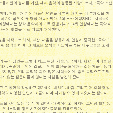
코폴리탄의 정서를 가진, 세계 음악의 정통한 사람으로서, <국악 스캔
함께, 매회 국악계의 대표적 명인들이 함께 해 '바람'에 부채질을 한
 남원이 낳은 여류 명창 안숙선씨가, 2회 부산 여행지에는 사물놀이
 여행에서는 창작 음악계의 거목 황병기씨가, 4회 안성에서는 국악 마
바람의 빛깔을 서로 다르게 채색한다.
원을 시작으로 해서, 부산, 서울을 경유하여, 안성에 종착한 <국악 스
악이란 음악을 하며, 그 새로운 모색을 시도하는 젊은 재주꾼들을 소개
의 본가 남원은 그렇다 치고, 부산, 서울, 안성까지, 힘합과 아이돌 음
상에서, 꾸준히 국악의 길을, 국악의 발전을 모색하는 젊은이들이 많다
보지 않던, 우리 음악을 좀 더 많은 사람들에게, 좋은 음악으로 전달
하지 않는 젊은이들이 많다는 사실을 발견해 준다.
고 그 공연을 감상하고 평가하는 박칼린, 하림, 그리고 매 회의 명창
 국악의 다양한 면면에 조금이나마 다가갈 수 있게 되었다는 점이다.
로울 것이 없는, '퓨전'이 얼마나 매력적이고, 하지만 그만큼 쉽지 않
꾼>은 4부작의 짧은 시간이지만 충분히 전해주었다.