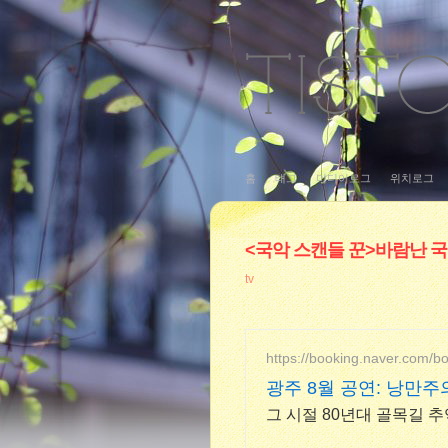
홈
태그
미디어로그
위치로그
<국악 스캔들 꾼>바람난 국
tv
https://booking.naver.com/b
광주 8월 공연: 낭만주
그 시절 80년대 골목길 추