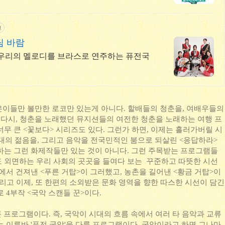
고
팀 바람
 우리의 멜로디를 브라스로 연주하는 퓨전국
은이들만 볼만한 로코만 있는게 아니다. 할배들의 청춘을, 여배우들의
제 다시, 청춘을 노래했던 뮤지션들의 여전한 청춘을 노래하는 여행 프
무 큰 <꽃보다> 시리즈도 있다. 그런가 하면, 이제는 흘러가버릴 시
년대의 젊음을, 그리고 음악을 전국민적인 붐으로 되살린 <응답하라>
하는 그런 화제작들만 있는 것이 아니다. 그런 주목받는 프로그램들
 외면하는 우리 사회의 곳곳을 들여다 보는 꾸준하고 따뜻한 시선
에서 건져낸 <푸른 거탑>이 그러했고, 농촌을 길어낸 <황금 거탑>이
그리고 이제, 또 한편의 소외받은 문화 영역을 향한 따스한 시선이 담긴
 4부작 <국악 스캔들 꾼>이다.
다룬 프로그램이다. 즉, 국악이 시대의 흐름 속에서 여러 타 음악과 교류
 이른바 '퓨전 국악'을 다룬 프로그램이다. 국악이라고 하면 그나마