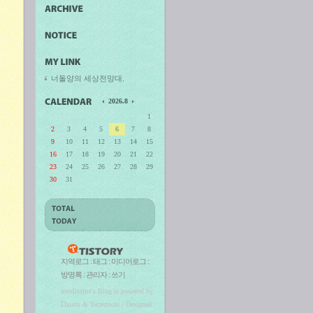
너돌양의 세상전망대.
2026.8
1
2
3
4
5
6
7
8
9
10
11
12
13
14
15
16
17
18
19
20
21
22
23
24
25
26
27
28
29
30
31
지역로그
:
태그
:
미디어로그
:
방명록
:
관리자
:
쓰기
meditator
's Blog is powered by
Daum
& Tattertools / Designed