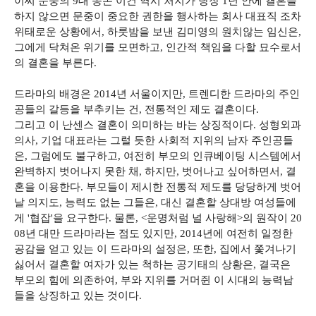
이씨 문중의 9대 종손 이건 역시 처지가 당장 1년 안에 결혼을
하지 않으면 문중이 중요한 권한을 행사하는 회사 대표직 조차
위태로운 상황에서, 하룻밤을 보낸 김미영의 원치않는 임신은,
그에게 닥쳐온 위기를 모면하고, 인간적 책임을 다할 묘수로서
의 결혼을 부른다.
드라마의 배경은 2014년 서울이지만, 트렌디한 드라마의 주인
공들의 갈등을 부추키는 건, 전통적인 제도 결혼이다.
그리고 이 난센스 결혼이 의미하는 바는 상징적이다. 성형외과
의사, 기업 대표라는 그럴 듯한 사회적 지위의 남자 주인공들
은, 그럼에도 불구하고, 여전히 부모의 인큐베이팅 시스템에서
완벽하지 벗어나지 못한 채, 하지만, 벗어나고 싶어하면서, 결
혼을 이용한다. 부모들이 제시한 전통적 제도를 당당하게 벗어
날 의지도, 능력도 없는 그들은, 대신 결혼할 상대방 여성들에
게 '협잡'을 요구한다. 물론, <운명처럼 널 사랑해>의 원작이 20
08년 대만 드라마라는 점도 있지만, 2014년에 여전히 일정한
공감을 얻고 있는 이 드라마의 설정은, 또한, 집에서 쫓겨나기
싫어서 결혼할 여자가 있는 척하는 공기태의 상황은, 결국은
부모의 힘에 의존하여, 부와 지위를 거머쥔 이 시대의 능력남
들을 상징하고 있는 것이다.