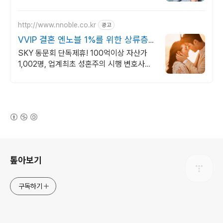
http://www.nnoble.co.kr
광고
VVIP 결혼 엔노블 1%를 위한 상류층
결정사
SKY 동문회 단독제휴! 100억이상 자산가
1,002명, 업계최초 성혼주의 시행 변호사검
증 회원수 공개, 전문직/엘리트/노블레스 전
문, 여성가족부장관대상 2회수상
(새창열림)
로그 정보
톺아보기
구독하기