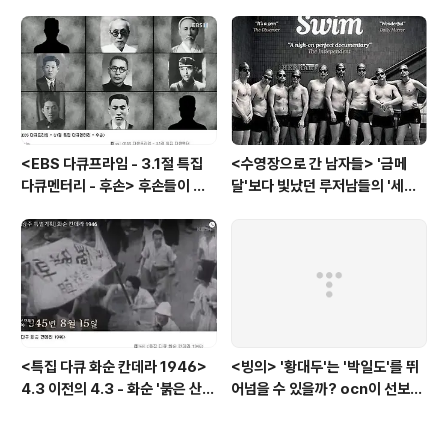
모던타임즈
자들
<EBS 다큐프라임 - 3.1절 특집
<수영장으로 간 남자들> '금메
다큐멘터리 - 후손> 후손들이 말
달'보다 빛났던 루저남들의 '세라
하는 그날의 '독립운동가'들, 그리
비(c'est la vie)
고 후손들이 짊어진 삶의 무게
<특집 다큐 화순 칸데라 1946>
<빙의> '황대두'는 '박일도'를 뛰
4.3 이전의 4.3 - 화순 '붉은 산
어넘을 수 있을까? ocn이 선보인
검은 피'
또 하나의 '악령 퇴치 스릴러'