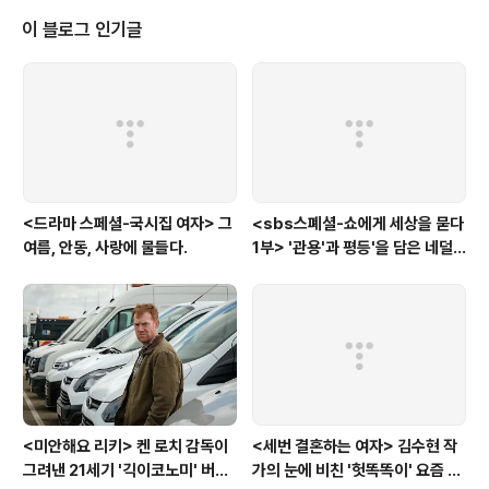
는 꾸준하고 따뜻한 시선들이 지속된다. 군대를 우물 속에서 건져낸 이 그러했
이 블로그 인기글
고, 농촌을 길어낸 이나, 가 그렇다. 그리고 이제, 또 한편의 소외받은 문화 영역
을 향한 따스..
<드라마 스페셜-국시집 여자> 그
<sbs스폐셜-쇼에게 세상을 묻다
여름, 안동, 사랑에 물들다.
1부> '관용'과 평등'을 담은 네덜
란드와 노르웨이의 예능은?
<미안해요 리키> 켄 로치 감독이
<세번 결혼하는 여자> 김수현 작
그려낸 21세기 '긱이코노미' 버전
가의 눈에 비친 '헛똑똑이' 요즘 여