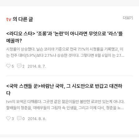
더보기
tv
의 다른 글
<라디오 스타> '조롱'과 '논란'이 아니라면 무엇으로 '라스'를
메꿀까?
글 내용
시청률이 상승했다. 닐슨 코리아 기준으로 전국 7.1%의 시청률을 기록했고, 이
는 전주 대비(5.9%)보다 2.1%나 상승한 것이다. 그렇다면 8월 6일의 는 2.1%
의 시청률 상승을 가져올 만큼 재미있었을까? 이날의 주인공은 올 여름 개봉할
5
2
2014. 8. 7.
공포 영화 을 홍보하러 나온, 손병호, 연우진, 정유미, 도희였다. 영화 홍보하러
나온 주인공들의 면면에서 그리 웃길 가능성이 없어 보였는지 제목부터 아예
'생각보다 웃긴'이었다. 하지만 손병호가 누구인가. 에 나가 손병호 게임을 창안
<국악 스캔들 꾼>바람난 국악, 그 시도만으로 반갑고 대견하
하고 전파시킨 바로 그 '소문이 자자한' 게임의 주인공 아닌가. 단지 재밌는 게임
을 생각해 내서가 아니라, 그 게임이 유포되기 까지, 그 과정에 악역을 밥 먹듯이
다
글 내용
한 배우 손병호가 아니라, 소탈한 삶의 재미를 느낄 줄 아는 손병호가 있..
tvn의 모색은 다채롭다. 그곳엔 같은 젊은이들만 볼만한 로코만 있는게 아니다.
할배들의 청춘을, 여배우들의 그림자 속 인생을, 그리고 이제 다시, 청춘을 노래
했던 뮤지션들의 여전한 청춘을 노래하는 여행 프로그램에 가두기엔 그 진폭이
3
0
2014. 8. 6.
너무 큰 시리즈도 있다. 그런가 하면, 이제는 흘러가버릴 시대가 되어버릴 뻔 했
던 1990년대의 젊음을, 그리고 음악을 전국민적인 붐으로 되살린 시리즈도 있
다. 시즌제를 거듭하는 그런 화제작들만 있는 것이 아니다. 그런 주목받는 프로
그램들 사이에서, 이제는 공중파에서도 외면하는 우리 사회의 곳곳을 들여다 보