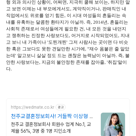
형 외과 의사인 상황이, 어쩌면, 지극히 쿨해 보이는, 하지만 알
고 보면 이제는 내 부모에게서도, 계약직이거나, 판매직인 내
직업에서도 위로를 얻기 힘든, 이 시대 여성들의 흔들리는 속
내를 유혹하는 달콤한 환타지가 아닐까. 즉, 2014년, 흔들리는
사회적 존재로서 여성들에게 필요한 건, 내 모든 것을 내던지
고 쟁취하는 진정한 사랑보다도, 어거지로 시작되었어도, 지내
고 보니 내 가족이나 '도찐개찐' 그저 사람사는 곳이면 다 비슷
한 혹은 그보다도 못한 견딜만한 시가에, ''재수 옴붙은 줄 알았
는데' 알고보니 살살 정도 드는 괜찮은 능력남이 아닐까. 즉, 불
안한 사랑보다는, 지금의 불안정한 존재를 잡아줄, '취집'말이
다.
https://wedmate.co.kr
광고
천주교결혼정보회사! 거들짝 이상형 프
로필 무료 받아보기
천주교 결혼정보회사 회원수 업계 No.1, 교
제율 56%, 3명 중 1명 지인소개