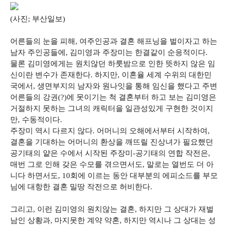
(사진; 부산일보)
어른들의 눈을 피해, 여주인공과 결혼 해프닝을 벌이자고 하는
남자 주인공들에, 김미영과 주장미는 한결같이 순응적이다.
물론 김미영에게는 원치않던 하룻밤으로 인한 뜻하지 않은 임
신이란 변수가 존재한다. 하지만, 이혼율 세계 수위의 대한민
국에서, 생면부지의 남자와 원나잇을 통해 임신을 했다고 주변
어른들의 강권(?)에 못이기는 척 결혼부터 하고 보는 김미영은
거절하지 못하는 그녀의 캐릭터을 일관성있게 구현한 것이지
만, 수동적이다.
주장미 역시 다르지 않다. 어머니의 오해에서부터 시작하여,
결혼을 기대하는 어머니의 환상을 깨뜨릴 진상녀가 필요했던
공기태의 얕은 수에서 시작된 주장미-공기태의 연합 작전은,
매번 그로 인해 갖은 수모를 겪으면서도, 말로는 열번도 더 아
니다 하면서도, 10회에 이르는 동안 대부분의 에피소드를 부모
님에 대항한 결혼 밀땅 작전으로 허비한다.
그리고, 이런 김미영의 원치않는 결혼, 하지만 그 상대가 재벌
남인 상황과, 마지못한 계약 약혼, 하지만 역시나 그 상대는 성